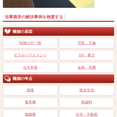
当事務所の解決事例を検索する
離婚の原因
性格の不一致
浮気・不倫
モラルハラスメント
DV・暴力
当方有責
金銭・浪費
離婚の争点
親権
面会交流
養育費
慰謝料
婚姻費
住宅・不動産