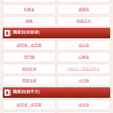
貯蓄金
退職員
保険
財産分与
職業別(依頼者)
経営者・自営業
会社員
専門職
公務員
契約社員
パート・アルバイト
専業主婦
その他
職業別(相手方)
経営者・自営業
会社員