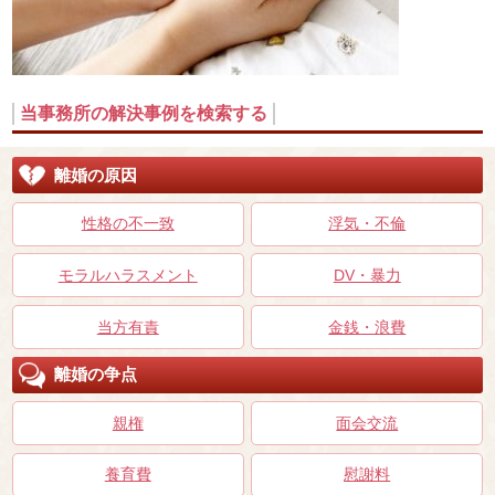
当事務所の解決事例を検索する
離婚の原因
性格の不一致
浮気・不倫
モラルハラスメント
DV・暴力
当方有責
金銭・浪費
離婚の争点
親権
面会交流
養育費
慰謝料