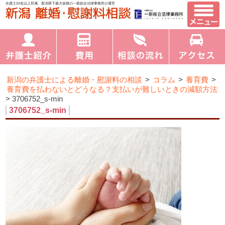
弁護士20名以上所属、新潟県下最大規模の一新総合法律事務所が運営
新潟の弁護士による離婚・慰謝料の相談
>
コラム
>
養育費
>
養育費を払わないとどうなる？支払いが難しいときの減額方法
>
3706752_s-min
3706752_s-min