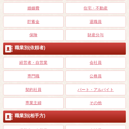
婚姻費
住宅・不動産
貯蓄金
退職員
保険
財産分与
職業別(依頼者)
経営者・自営業
会社員
専門職
公務員
契約社員
パート・アルバイト
専業主婦
その他
職業別(相手方)