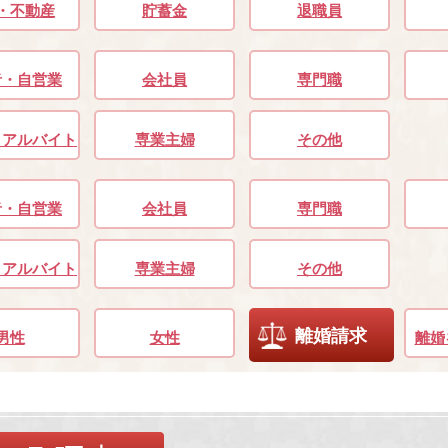
・不動産
貯蓄金
退職員
者・自営業
会社員
専門職
・アルバイト
専業主婦
その他
者・自営業
会社員
専門職
・アルバイト
専業主婦
その他
離婚請求
男性
女性
離婚