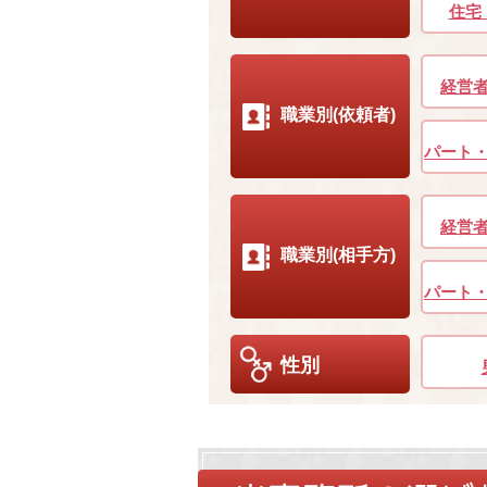
住宅
経営
職業別(依頼者)
パート
経営
職業別(相手方)
パート
性別