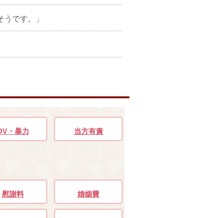
そうです。」
DV・暴力
当方有責
慰謝料
婚姻費