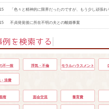
15
「色々と精神的に限界だったのですが、もう少し頑張れ
15
不貞発覚後に所在不明の夫との離婚事案
の不一致
浮気・不倫
モラルハラスメント
銭・浪費
親権
面会交流
養育費