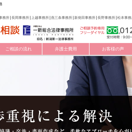
務
事務所
長岡事務所
上越事務所
燕三条事務所
新発田事務所
長野事務所
松本事務
ご相談の流れ
弁護士費用
お客様の声