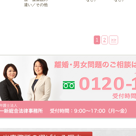
違い／その他
1
2
>>