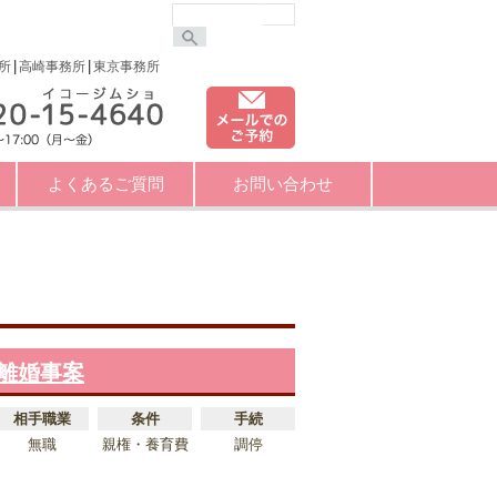
所
高崎事務所
東京事務所
よくあるご質問
お問い合わせ
離婚事案
相手職業
条件
手続
無職
親権・養育費
調停