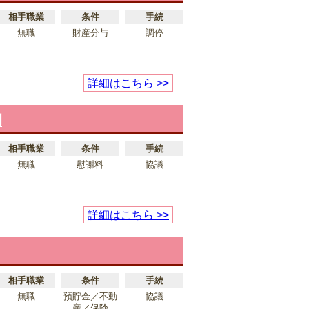
相手職業
条件
手続
無職
財産分与
調停
詳細はこちら >>
例
相手職業
条件
手続
無職
慰謝料
協議
詳細はこちら >>
相手職業
条件
手続
無職
預貯金／不動
協議
産／保険