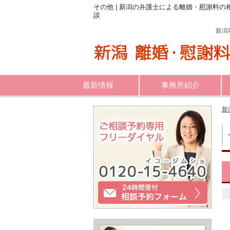
その他 | 新潟の弁護士による離婚・慰謝料の
談
新潟
最新情報
事務所紹介
新