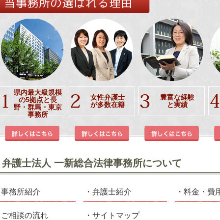
県内最大級規模
女性弁護士
豊富な経験
の5拠点と長
が多数在籍
と実績
野・群馬・東京
事務所
弁護士法人 一新総合法律事務所について
事務所紹介
弁護士紹介
料金・費
ご相談の流れ
サイトマップ