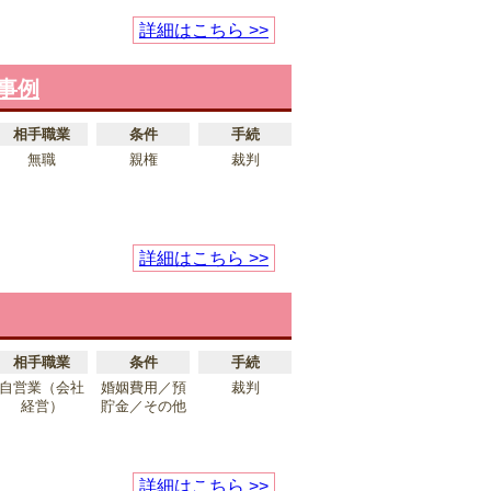
詳細はこちら >>
事例
相手職業
条件
手続
無職
親権
裁判
詳細はこちら >>
相手職業
条件
手続
自営業（会社
婚姻費用／預
裁判
経営）
貯金／その他
詳細はこちら >>