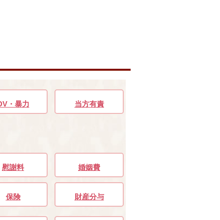
DV・暴力
当方有責
慰謝料
婚姻費
保険
財産分与