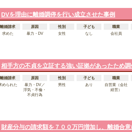
DVを理由に離婚調停を行い成立させた事例
離婚請求
原因
性別
子ども
職業
求めた
暴力・DV
女性
なし
会社員
相手方の不貞を立証する強い証拠があったため調
離婚請求
原因
性別
子ども
職業
求められた
暴力・DV／
男性
あり
自営業（会社
浮気・不倫・
経営）
不貞行為
財産分与の請求額を７００万円増加し、離婚合意