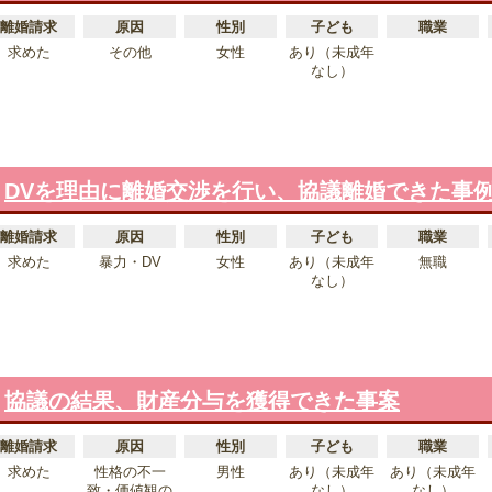
離婚請求
原因
性別
子ども
職業
求めた
その他
女性
あり（未成年
なし）
DVを理由に離婚交渉を行い、協議離婚できた事
離婚請求
原因
性別
子ども
職業
求めた
暴力・DV
女性
あり（未成年
無職
なし）
協議の結果、財産分与を獲得できた事案
離婚請求
原因
性別
子ども
職業
求めた
性格の不一
男性
あり（未成年
あり（未成年
致・価値観の
なし）
なし）