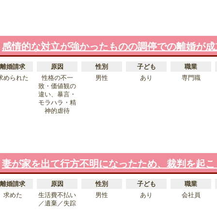
感情的な対立が強かったものの調停での離婚が成
離婚請求
原因
性別
子ども
職業
求められた
性格の不一
男性
あり
専門職
致・価値観の
違い、暴言・
モラハラ・精
神的虐待
妻が家を出て行方不明になったため、裁判を起こ
離婚請求
原因
性別
子ども
職業
求めた
生活費不払い
男性
あり
会社員
／遺棄／失踪