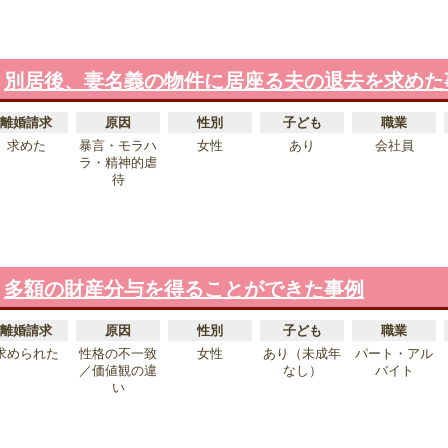
別居後、妻名義の物件に居座る夫の退去を求めた
離婚請求
原因
性別
子ども
職業
求めた
暴言・モラハ
女性
あり
会社員
ラ・精神的虐
待
多額の財産分与を得ることができた事例
離婚請求
原因
性別
子ども
職業
求められた
性格の不一致
女性
あり（未成年
パート・アル
／価値観の違
なし）
バイト
い