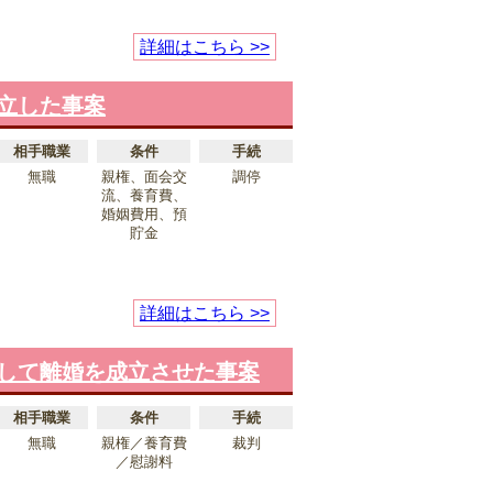
詳細はこちら >>
立した事案
相手職業
条件
手続
無職
親権、面会交
調停
流、養育費、
婚姻費用、預
貯金
詳細はこちら >>
して離婚を成立させた事案
相手職業
条件
手続
無職
親権／養育費
裁判
／慰謝料