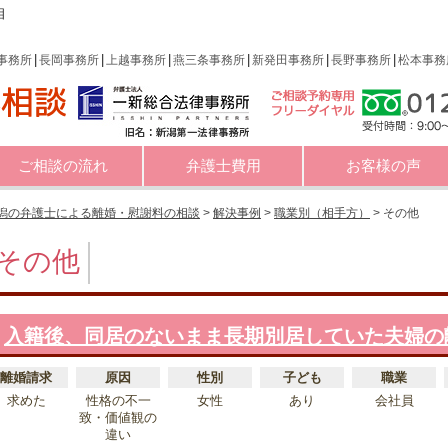
相
事務所
長岡事務所
上越事務所
燕三条事務所
新発田事務所
長野事務所
松本事務
ご相談の流れ
弁護士費用
お客様の声
潟の弁護士による離婚・慰謝料の相談
>
解決事例
>
職業別（相手方）
>
その他
その他
入籍後、同居のないまま長期別居していた夫婦の
離婚請求
原因
性別
子ども
職業
求めた
性格の不一
女性
あり
会社員
致・価値観の
違い