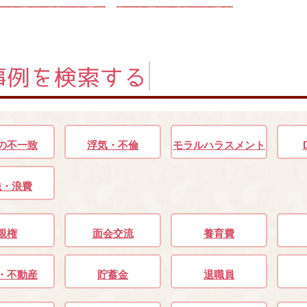
の不一致
浮気・不倫
モラルハラスメント
銭・浪費
親権
面会交流
養育費
・不動産
貯蓄金
退職員