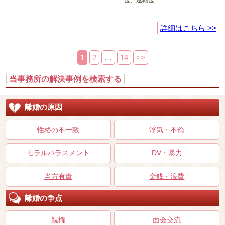
詳細はこちら >>
1
2
…
14
>>
当事務所の解決事例を検索する
離婚の原因
性格の不一致
浮気・不倫
モラルハラスメント
DV・暴力
当方有責
金銭・浪費
離婚の争点
親権
面会交流