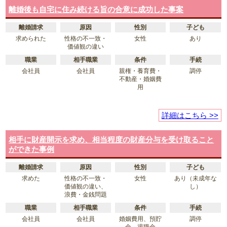
離婚後も自宅に住み続ける旨の合意に成功した事案
離婚請求
原因
性別
子ども
求められた
性格の不一致・
女性
あり
価値観の違い
職業
相手職業
条件
手続
会社員
会社員
親権・養育費・
調停
不動産・婚姻費
用
詳細はこちら >>
相手に財産開示を求め、相当程度の財産分与を受け取ること
ができた事例
離婚請求
原因
性別
子ども
求めた
性格の不一致・
女性
あり（未成年な
価値観の違い、
し）
浪費・金銭問題
職業
相手職業
条件
手続
会社員
会社員
婚姻費用、預貯
調停
金、退職金