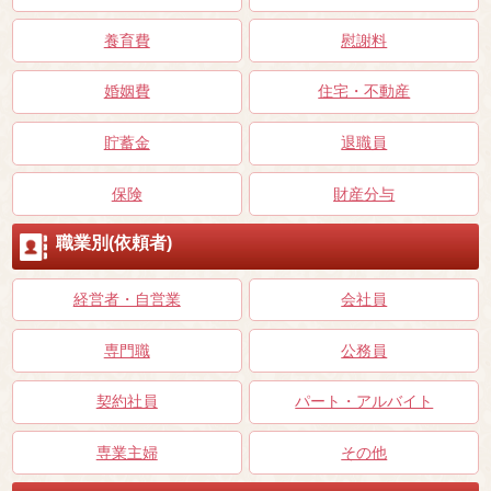
養育費
慰謝料
婚姻費
住宅・不動産
貯蓄金
退職員
保険
財産分与
職業別(依頼者)
経営者・自営業
会社員
専門職
公務員
契約社員
パート・アルバイト
専業主婦
その他