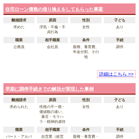
住宅ローン債務の借り換えをしてもらった事案
離婚請求
原因
性別
子ども
求めた
浮気・不倫・不
女性
あり
貞行為
職業
相手職業
条件
手続
公務員
会社員
親権、養育費、
調停
年金分割、その
他
詳細はこちら >>
早期に調停手続きでの解決が実現した事例
離婚請求
原因
性別
子ども
求められた
性格の不一致・
女性
あり
価値観の違い、
暴言・モラハ
ラ・精神的虐待
職業
相手職業
条件
手続
パート・アルバ
自営業（経営
親権・養育費・
調停