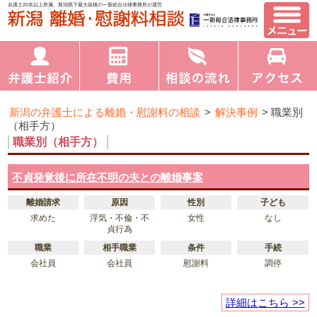
弁護士20名以上所属、新潟県下最大規模の一新総合法律事務所が運営
新潟の弁護士による離婚・慰謝料の相談
>
解決事例
>
職業別
（相手方）
職業別（相手方）
不貞発覚後に所在不明の夫との離婚事案
離婚請求
原因
性別
子ども
求めた
浮気・不倫・不
女性
なし
貞行為
職業
相手職業
条件
手続
会社員
会社員
慰謝料
調停
詳細はこちら >>