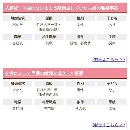
入籍後、同居のないまま長期別居していた夫婦の離婚事案
離婚請求
原因
性別
子ども
求めた
性格の不一致・
女性
あり
価値観の違い
職業
相手職業
条件
手続
会社員
無職
親権・養育費
調停
詳細はこちら >>
交渉によって早期の離婚が成立した事案
離婚請求
原因
性別
子ども
求めた
性格の不一致・
男性
なし
価値観の違い
職業
相手職業
条件
手続
専門職
専門職
その他
協議
詳細はこちら >>