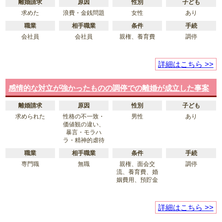
離婚請求
原因
性別
子ども
求めた
浪費・金銭問題
女性
あり
職業
相手職業
条件
手続
会社員
会社員
親権、養育費
調停
詳細はこちら >>
感情的な対立が強かったものの調停での離婚が成立した事案
離婚請求
原因
性別
子ども
求められた
性格の不一致・
男性
あり
価値観の違い、
暴言・モラハ
ラ・精神的虐待
職業
相手職業
条件
手続
専門職
無職
親権、面会交
調停
流、養育費、婚
姻費用、預貯金
詳細はこちら >>