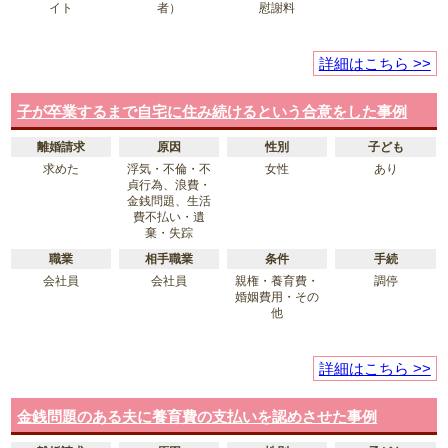
イト
者）
慰謝料
詳細はこちら >>
子が卒業するまで自宅に住み続けるという合意をした事例
離婚請求
原因
性別
子ども
求めた
浮気・不倫・不
女性
あり
貞行為、浪費・
金銭問題、生活
費不払い・遺
棄・失踪
職業
相手職業
条件
手続
会社員
会社員
親権・養育費・
調停
婚姻費用・その
他
詳細はこちら >>
金銭問題のある夫に養育費の支払いを認めさせた事例