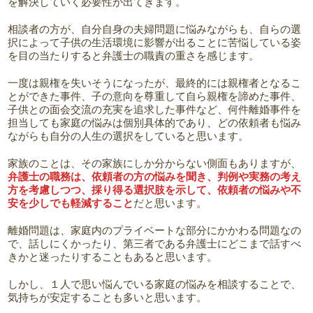
を解決していく必要性が出てきます。
相談者の方が、自分自身の夫婦問題に悩みながらも、自らの選
択によって子供の生活環境に影響が出ることに苦悩している姿
を目の当たりすると弁護士の職責の重さを感じます。
一度は親権を失いそうになったが、最終的には親権者となるこ
とができた事件、子の意向を尊重して自ら親権を諦めた事件、
子供との面会交流の充実を追求した事件など、何件離婚事件を
担当しても家庭の悩みは個別具体的であり、どの依頼者も悩み
ながらも自分の人生の選択をしていると思います。
家族のことは、その家族にしか分からない側面もありますが、
弁護士の職務は、依頼者の方の悩みを聞き、判例や実務の考え
方を考慮しつつ、採り得る選択肢を示して、依頼者の悩みや不
安を少しでも軽減すること
だと思います。
離婚問題は、家庭内のプライベートな部分にかかわる問題なの
で、話しにくかったり、第三者である弁護士にどこまで話すべ
きかと迷ったりすることもあると思います。
しかし、１人で思い悩んでいる家庭の悩みを相談することで、
気持ちが安定することも多いと思います。