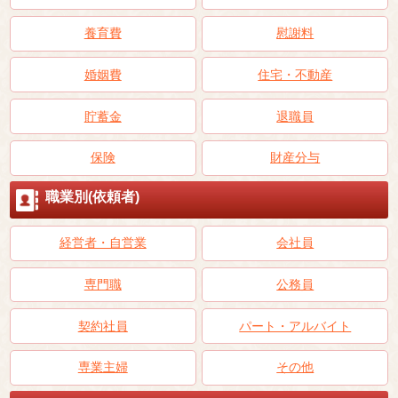
養育費
慰謝料
婚姻費
住宅・不動産
貯蓄金
退職員
保険
財産分与
職業別(依頼者)
経営者・自営業
会社員
専門職
公務員
契約社員
パート・アルバイト
専業主婦
その他