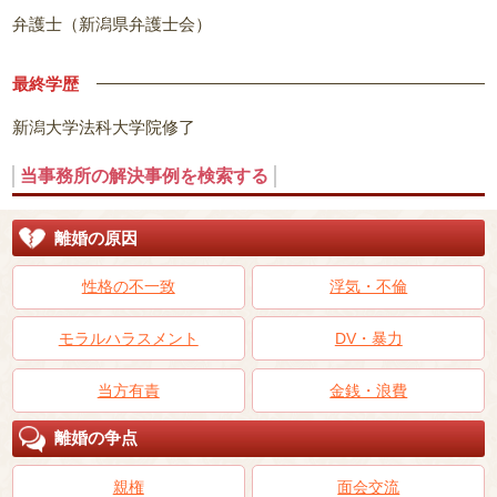
弁護士（新潟県弁護士会）
最終学歴
新潟大学法科大学院修了
当事務所の解決事例を検索する
離婚の原因
性格の不一致
浮気・不倫
モラルハラスメント
DV・暴力
当方有責
金銭・浪費
離婚の争点
親権
面会交流