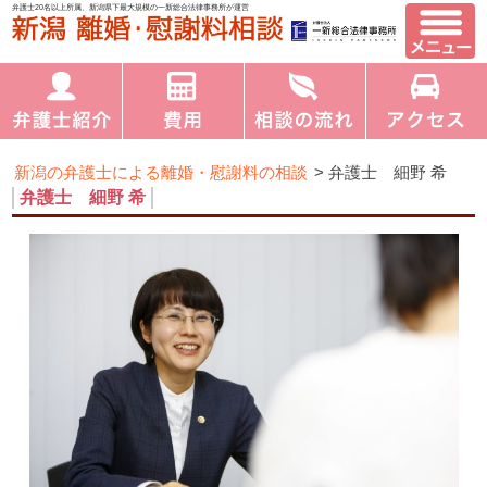
弁護士20名以上所属、新潟県下最大規模の一新総合法律事務所が運営
新潟の弁護士による離婚・慰謝料の相談
>
弁護士 細野 希
弁護士 細野 希