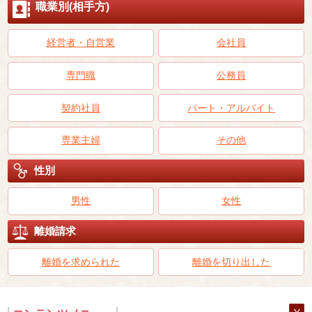
職業別(相手方)
経営者・自営業
会社員
専門職
公務員
契約社員
パート・アルバイト
専業主婦
その他
性別
男性
女性
離婚請求
離婚を求められた
離婚を切り出した