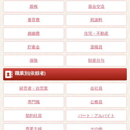
親権
面会交流
養育費
慰謝料
婚姻費
住宅・不動産
貯蓄金
退職員
保険
財産分与
職業別(依頼者)
経営者・自営業
会社員
専門職
公務員
契約社員
パート・アルバイト
専業主婦
その他