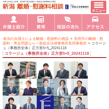
弁護士20名以上所属、新潟県下最大規模の一新総合法律事務所が運営
新潟の弁護士による離婚・慰謝料の相談
>
長岡市の離婚・慰
謝料・男女問題なら一新総合法律事務所長岡事務所
>
コラージ
ュ（事務所全体）正方形5×5‗20241118
コラージュ（事務所全体）正方形5×5‗20241118