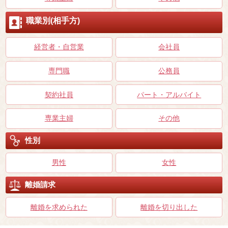
職業別(相手方)
経営者・自営業
会社員
専門職
公務員
契約社員
パート・アルバイト
専業主婦
その他
性別
男性
女性
離婚請求
離婚を求められた
離婚を切り出した