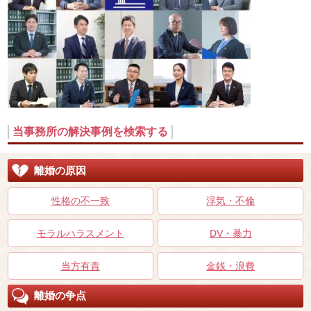
当事務所の解決事例を検索する
離婚の原因
性格の不一致
浮気・不倫
モラルハラスメント
DV・暴力
当方有責
金銭・浪費
離婚の争点