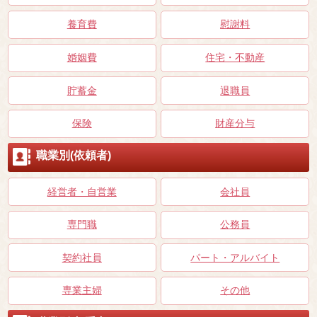
養育費
慰謝料
婚姻費
住宅・不動産
貯蓄金
退職員
保険
財産分与
職業別(依頼者)
経営者・自営業
会社員
専門職
公務員
契約社員
パート・アルバイト
専業主婦
その他