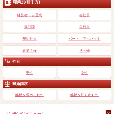
職業別(相手方)
経営者・自営業
会社員
専門職
公務員
契約社員
パート・アルバイト
専業主婦
その他
性別
男性
女性
離婚請求
離婚を求められた
離婚を切り出した
コンテンツメニュー