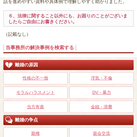
話を進めやすい資料や具体例で理解しやすく助かりました。
６、法律に関すること以外にも、お困りのことがございま
したらご自由にお書きください。
（記載なし）
当事務所の解決事例を検索する
離婚の原因
性格の不一致
浮気・不倫
モラルハラスメント
DV・暴力
当方有責
金銭・浪費
離婚の争点
親権
面会交流