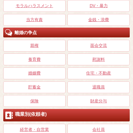
モラルハラスメント
DV・暴力
当方有責
金銭・浪費
離婚の争点
親権
面会交流
養育費
慰謝料
婚姻費
住宅・不動産
貯蓄金
退職員
保険
財産分与
職業別(依頼者)
経営者・自営業
会社員