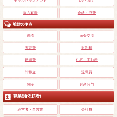
モラルハラスメント
DV・暴力
当方有責
金銭・浪費
離婚の争点
親権
面会交流
養育費
慰謝料
婚姻費
住宅・不動産
貯蓄金
退職員
保険
財産分与
職業別(依頼者)
経営者・自営業
会社員