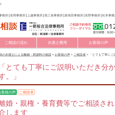
っ
事務所
長岡事務所
上越事務所
燕三条事務所
新発田事務所
長野事務所
松本事務
ご相談の流れ
弁護士費用
お客様の声
潟の弁護士による離婚・慰謝料の相談
>
お客様の声
>
ご相談者
>
「とても丁寧にご
「とても丁寧にご説明いただき分
す。」
お客様の声
ご相談者
離婚・親権・養育費等でご相談され
介します