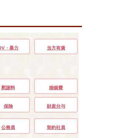
DV・暴力
当方有責
慰謝料
婚姻費
保険
財産分与
公務員
契約社員