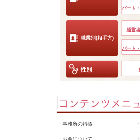
パート
経営
職業別(相手方)
パート
性別
事務所の特徴
お金について