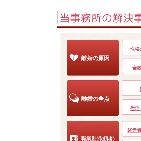
性格
離婚の原因
金
離婚の争点
住宅
経営
職業別(依頼者)