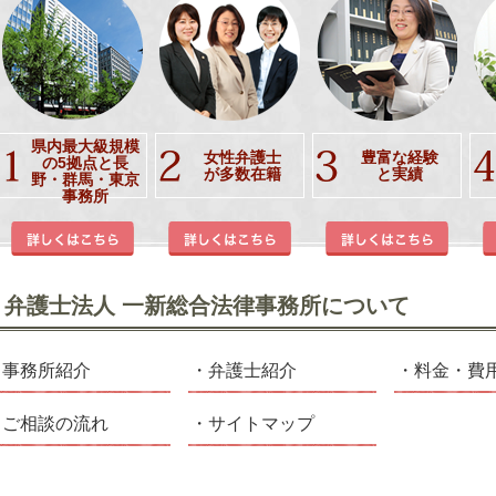
県内最大級規模
女性弁護士
豊富な経験
の5拠点と長
が多数在籍
と実績
野・群馬・東京
事務所
弁護士法人 一新総合法律事務所について
事務所紹介
弁護士紹介
料金・費
ご相談の流れ
サイトマップ