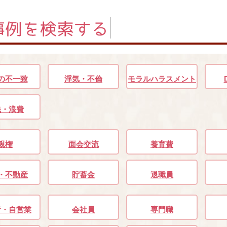
の不一致
浮気・不倫
モラルハラスメント
銭・浪費
親権
面会交流
養育費
・不動産
貯蓄金
退職員
者・自営業
会社員
専門職