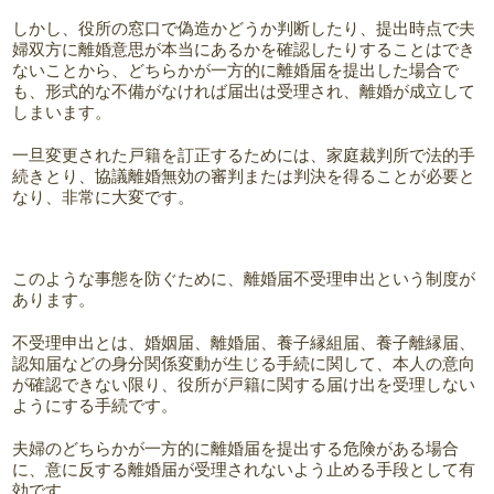
しかし、役所の窓口で偽造かどうか判断したり、提出時点で夫
婦双方に離婚意思が本当にあるかを確認したりすることはでき
ないことから、どちらかが一方的に離婚届を提出した場合で
も、形式的な不備がなければ届出は受理され、離婚が成立して
しまいます。
一旦変更された戸籍を訂正するためには、家庭裁判所で法的手
続きとり、協議離婚無効の審判または判決を得ることが必要と
なり、非常に大変です。
このような事態を防ぐために、離婚届不受理申出という制度が
あります。
不受理申出とは、婚姻届、離婚届、養子縁組届、養子離縁届、
認知届などの身分関係変動が生じる手続に関して、本人の意向
が確認できない限り、役所が戸籍に関する届け出を受理しない
ようにする手続です。
夫婦のどちらかが一方的に離婚届を提出する危険がある場合
に、意に反する離婚届が受理されないよう止める手段として有
効です。