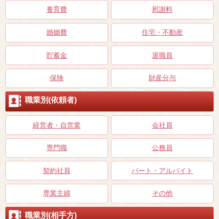
養育費
慰謝料
婚姻費
住宅・不動産
貯蓄金
退職員
保険
財産分与
職業別(依頼者)
経営者・自営業
会社員
専門職
公務員
契約社員
パート・アルバイト
専業主婦
その他
職業別(相手方)