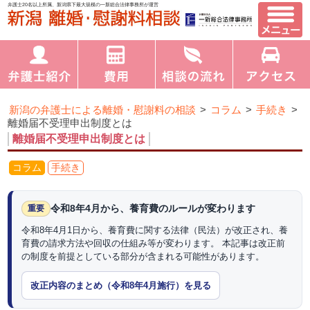
弁護士20名以上所属、新潟県下最大規模の一新総合法律事務所が運営
新潟の弁護士による離婚・慰謝料の相談
>
コラム
>
手続き
>
離婚届不受理申出制度とは
離婚届不受理申出制度とは
コラム
手続き
令和8年4月から、養育費のルールが変わります
重要
令和8年4月1日から、養育費に関する法律（民法）が改正され、養
育費の請求方法や回収の仕組み等が変わります。 本記事は改正前
の制度を前提としている部分が含まれる可能性があります。
改正内容のまとめ（令和8年4月施行）を見る