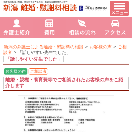
弁護士20名以上所属、新潟県下最大規模の一新総合法律事務所が運営
新潟の弁護士による離婚・慰謝料の相談
>
お客様の声
>
ご相
談者
>
「話しやすい先生でした」
「話しやすい先生でした」
お客様の声
ご相談者
離婚・親権・養育費等でご相談されたお客様の声をご紹
介します