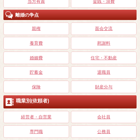
当方有責
金銭・浪費
離婚の争点
親権
面会交流
養育費
慰謝料
婚姻費
住宅・不動産
貯蓄金
退職員
保険
財産分与
職業別(依頼者)
経営者・自営業
会社員
専門職
公務員