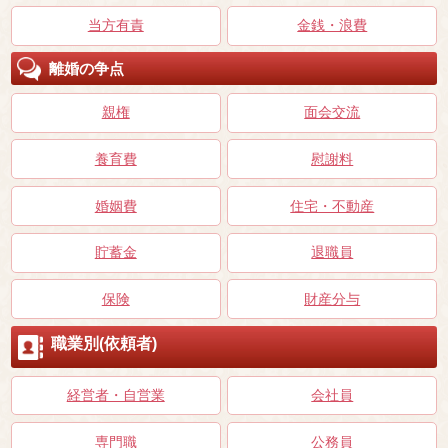
当方有責
金銭・浪費
離婚の争点
親権
面会交流
養育費
慰謝料
婚姻費
住宅・不動産
貯蓄金
退職員
保険
財産分与
職業別(依頼者)
経営者・自営業
会社員
専門職
公務員