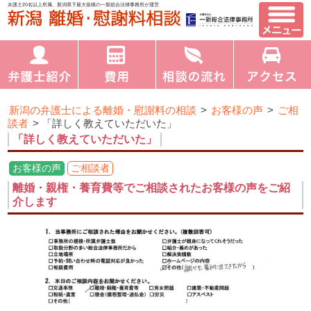
弁護士20名以上所属、新潟県下最大規模の一新総合法律事務所が運営
新潟の弁護士による離婚・慰謝料の相談
>
お客様の声
>
ご相
談者
>
「詳しく教えていただいた」
「詳しく教えていただいた」
お客様の声
ご相談者
離婚・親権・養育費等でご相談されたお客様の声をご紹
介します