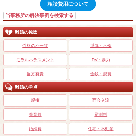
相談費用について
当事務所の解決事例を検索する
離婚の原因
性格の不一致
浮気・不倫
モラルハラスメント
DV・暴力
当方有責
金銭・浪費
離婚の争点
親権
面会交流
養育費
慰謝料
婚姻費
住宅・不動産