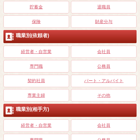
貯蓄金
退職員
保険
財産分与
職業別(依頼者)
経営者・自営業
会社員
専門職
公務員
契約社員
パート・アルバイト
専業主婦
その他
職業別(相手方)
経営者・自営業
会社員