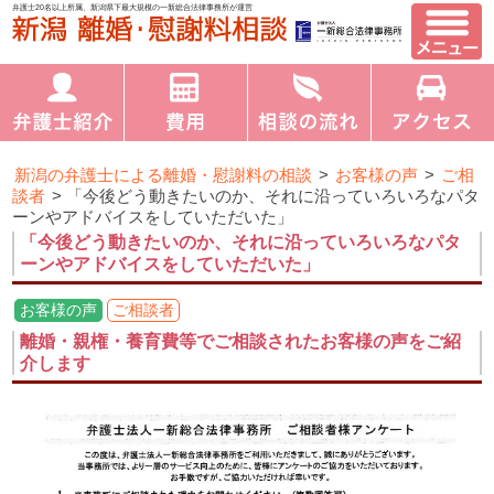
弁護士20名以上所属、新潟県下最大規模の一新総合法律事務所が運営
新潟の弁護士による離婚・慰謝料の相談
>
お客様の声
>
ご相
談者
>
「今後どう動きたいのか、それに沿っていろいろなパタ
ーンやアドバイスをしていただいた」
「今後どう動きたいのか、それに沿っていろいろなパタ
ーンやアドバイスをしていただいた」
お客様の声
ご相談者
離婚・親権・養育費等でご相談されたお客様の声をご紹
介します