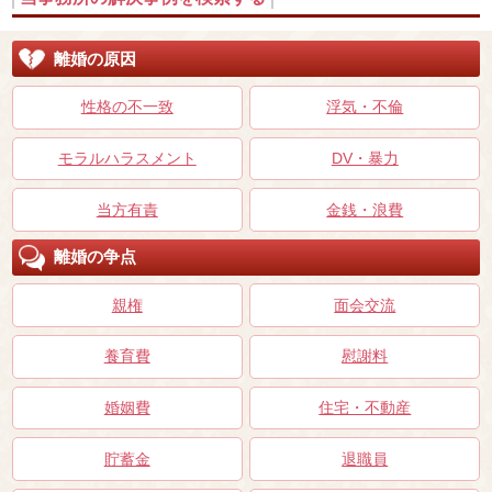
離婚の原因
性格の不一致
浮気・不倫
モラルハラスメント
DV・暴力
当方有責
金銭・浪費
離婚の争点
親権
面会交流
養育費
慰謝料
婚姻費
住宅・不動産
貯蓄金
退職員