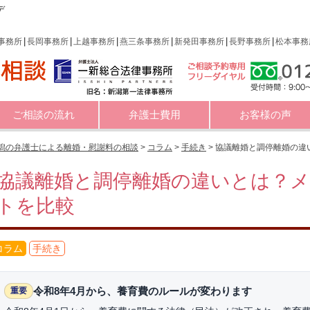
デ
事務所
長岡事務所
上越事務所
燕三条事務所
新発田事務所
長野事務所
松本事務
ご相談の流れ
弁護士費用
お客様の声
潟の弁護士による離婚・慰謝料の相談
>
コラム
>
手続き
>
協議離婚と調停離婚の違
協議離婚と調停離婚の違いとは？
トを比較
コラム
手続き
令和8年4月から、養育費のルールが変わります
重要