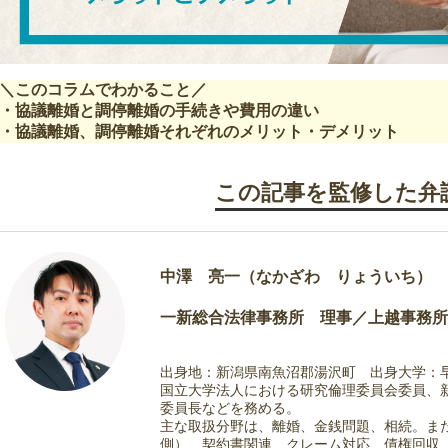
＼このコラムでわかること／
・協議離婚と調停離婚の手続きや費用の違い
・協議離婚、調停離婚それぞれのメリット・デメリット
この記事を監修した弁
中澤 亮一
（なかざわ りょういち）
一新総合法律事務所 理事／上越事務所
出身地：新潟県南魚沼郡湯沢町
出身大学：
国立大学法人における研究倫理委員会委員、
委員長などを務める。
主な取扱分野は、離婚、金銭問題、相続。ま
側）、契約書関連、クレーム対応、債権回収