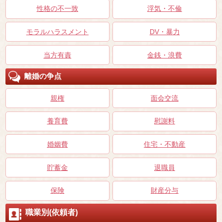
性格の不一致
浮気・不倫
モラルハラスメント
DV・暴力
当方有責
金銭・浪費
離婚の争点
親権
面会交流
養育費
慰謝料
婚姻費
住宅・不動産
貯蓄金
退職員
保険
財産分与
職業別(依頼者)