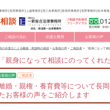
事務所
長岡事務所
上越事務所
燕三条事務所
新発田事務所
長野事務所
松本事務
ご相談の流れ
弁護士費用
お客様の声
潟の弁護士による離婚・慰謝料の相談
>
お客様の声
>
ご相談者
>
「親身になって相
「親身になって相談にのってくれ
お客様の声
ご相談者
離婚・親権・養育費等について長岡
たお客様の声をご紹介します