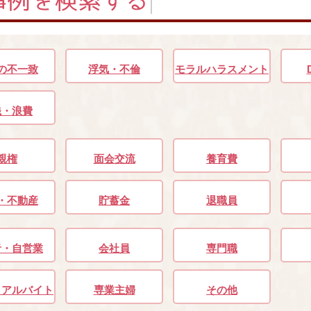
の不一致
浮気・不倫
モラルハラスメント
銭・浪費
親権
面会交流
養育費
・不動産
貯蓄金
退職員
者・自営業
会社員
専門職
・アルバイト
専業主婦
その他