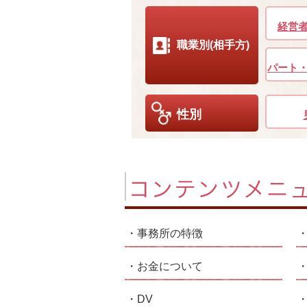
経営
職業別(相手方)
パート
性別
事務所の特徴
お金について
DV