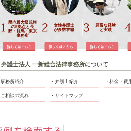
県内最大級規模
女性弁護士
豊富な経験
の5拠点と長
が多数在籍
と実績
野・群馬・東京
事務所
弁護士法人 一新総合法律事務所について
事務所紹介
弁護士紹介
料金・費
ご相談の流れ
サイトマップ