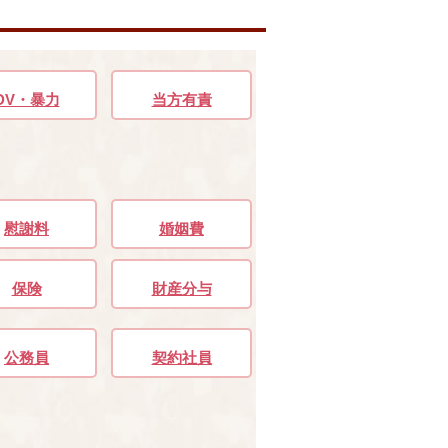
DV・暴力
当方有責
慰謝料
婚姻費
保険
財産分与
公務員
契約社員