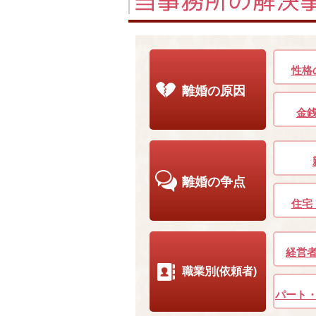
性格
離婚の原因
金
離婚の争点
住宅
経営
職業別(依頼者)
パート