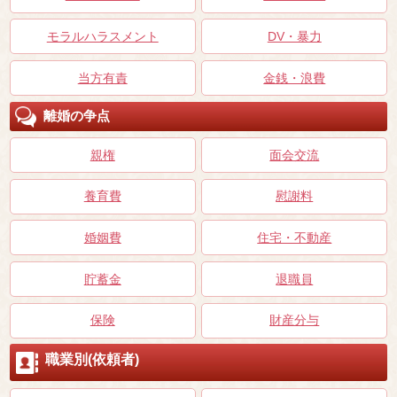
モラルハラスメント
DV・暴力
当方有責
金銭・浪費
離婚の争点
親権
面会交流
養育費
慰謝料
婚姻費
住宅・不動産
貯蓄金
退職員
保険
財産分与
職業別(依頼者)