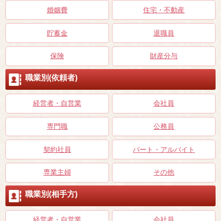
婚姻費
住宅・不動産
貯蓄金
退職員
保険
財産分与
職業別(依頼者)
経営者・自営業
会社員
専門職
公務員
契約社員
パート・アルバイト
専業主婦
その他
職業別(相手方)
経営者・自営業
会社員