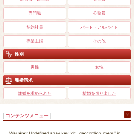
専門職
公務員
契約社員
パート・アルバイト
専業主婦
その他
性別
男性
女性
離婚請求
離婚を求められた
離婚を切り出した
コンテンツメニュー
Warning
: Undefined array key "dc_jqaccordion_menu" in