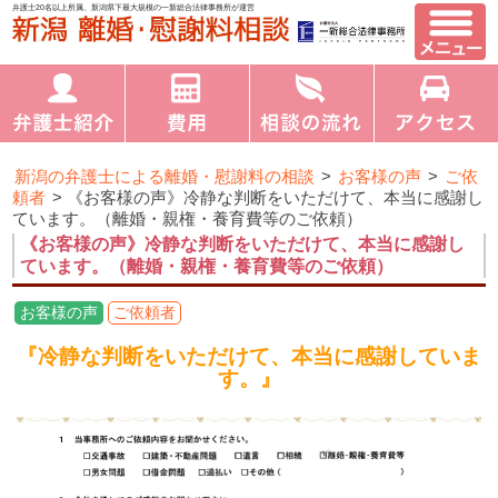
弁護士20名以上所属、新潟県下最大規模の一新総合法律事務所が運営
新潟の弁護士による離婚・慰謝料の相談
>
お客様の声
>
ご依
頼者
>
《お客様の声》冷静な判断をいただけて、本当に感謝し
ています。（離婚・親権・養育費等のご依頼）
《お客様の声》冷静な判断をいただけて、本当に感謝し
ています。（離婚・親権・養育費等のご依頼）
お客様の声
ご依頼者
『冷静な判断をいただけて、本当に感謝していま
す。』