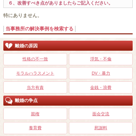
６、改善すべき点がありましたらご記入ください。
特にありません。
当事務所の解決事例を検索する
離婚の原因
性格の不一致
浮気・不倫
モラルハラスメント
DV・暴力
当方有責
金銭・浪費
離婚の争点
親権
面会交流
養育費
慰謝料