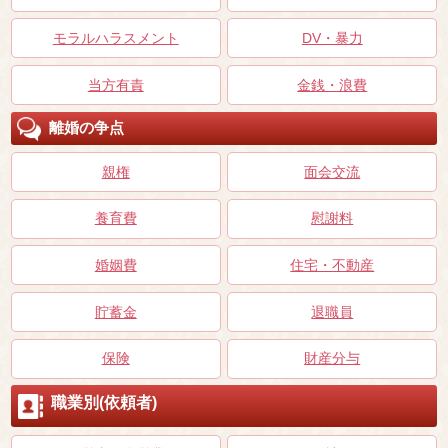
モラルハラスメント
DV・暴力
当方有責
金銭・浪費
離婚の争点
親権
面会交流
養育費
慰謝料
婚姻費
住宅・不動産
貯蓄金
退職員
保険
財産分与
職業別(依頼者)