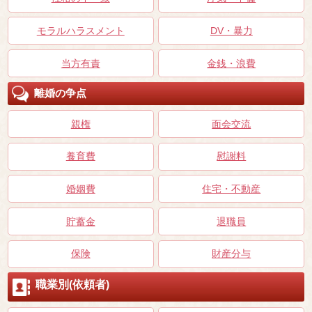
モラルハラスメント
DV・暴力
当方有責
金銭・浪費
離婚の争点
親権
面会交流
養育費
慰謝料
婚姻費
住宅・不動産
貯蓄金
退職員
保険
財産分与
職業別(依頼者)