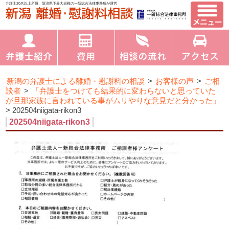
弁護士20名以上所属、新潟県下最大規模の一新総合法律事務所が運営
新潟の弁護士による離婚・慰謝料の相談
>
お客様の声
>
ご相
談者
>
「弁護士をつけても結果的に変わらないと思っていた
が旦那家族に言われている事がムリやりな意見だと分かった」
>
202504niigata-rikon3
202504niigata-rikon3