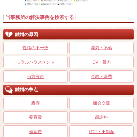
当事務所の解決事例を検索する
離婚の原因
性格の不一致
浮気・不倫
モラルハラスメント
DV・暴力
当方有責
金銭・浪費
離婚の争点
親権
面会交流
養育費
慰謝料
婚姻費
住宅・不動産