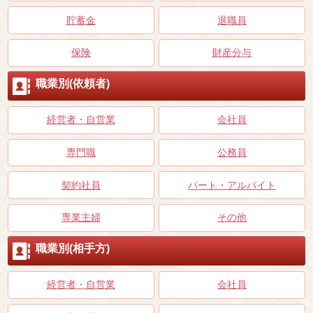
貯蓄金
退職員
保険
財産分与
職業別(依頼者)
経営者・自営業
会社員
専門職
公務員
契約社員
パート・アルバイト
専業主婦
その他
職業別(相手方)
経営者・自営業
会社員