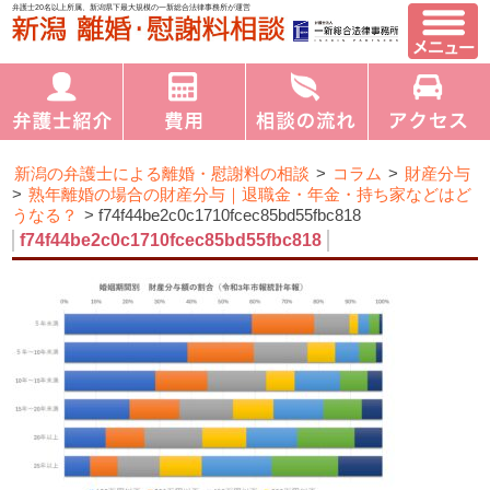
弁護士20名以上所属、新潟県下最大規模の一新総合法律事務所が運営
新潟の弁護士による離婚・慰謝料の相談
>
コラム
>
財産分与
>
熟年離婚の場合の財産分与｜退職金・年金・持ち家などはど
うなる？
>
f74f44be2c0c1710fcec85bd55fbc818
f74f44be2c0c1710fcec85bd55fbc818