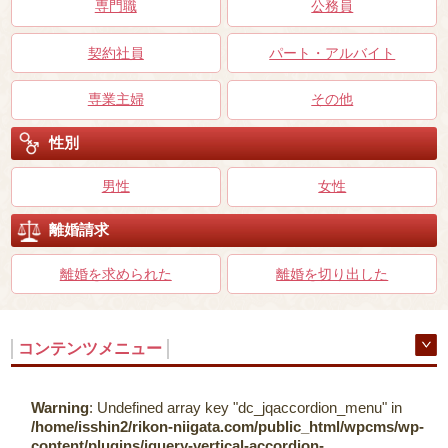
専門職
公務員
契約社員
パート・アルバイト
専業主婦
その他
性別
男性
女性
離婚請求
離婚を求められた
離婚を切り出した
コンテンツメニュー
Warning
: Undefined array key "dc_jqaccordion_menu" in
/home/isshin2/rikon-niigata.com/public_html/wpcms/wp-
content/plugins/jquery-vertical-accordion-