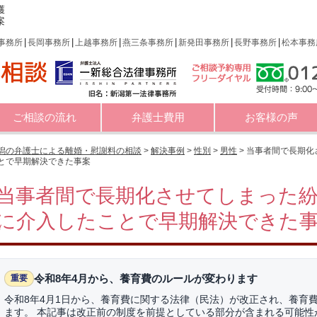
護
案
事務所
長岡事務所
上越事務所
燕三条事務所
新発田事務所
長野事務所
松本事務
ご相談の流れ
弁護士費用
お客様の声
潟の弁護士による離婚・慰謝料の相談
>
解決事例
>
性別
>
男性
>
当事者間で長期化
とで早期解決できた事案
当事者間で長期化させてしまった
に介入したことで早期解決できた
令和8年4月から、養育費のルールが変わります
重要
令和8年4月1日から、養育費に関する法律（民法）が改正され、養育
ます。 本記事は改正前の制度を前提としている部分が含まれる可能性