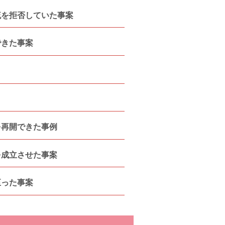
流を拒否していた事案
できた事案
を再開できた事例
を成立させた事案
至った事案