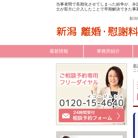
当事者間で長期化させてしまった紛争が、弁
士が双方に介入したことで早期解決できた事
新潟
最新情報
事務所紹介
新
こ