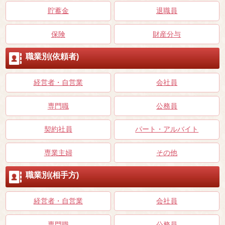
貯蓄金
退職員
保険
財産分与
職業別(依頼者)
経営者・自営業
会社員
専門職
公務員
契約社員
パート・アルバイト
専業主婦
その他
職業別(相手方)
経営者・自営業
会社員
専門職
公務員