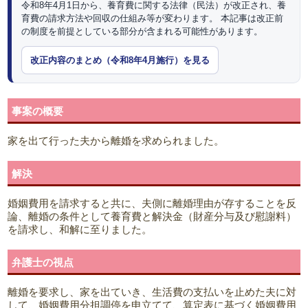
令和8年4月1日から、養育費に関する法律（民法）が改正され、養
育費の請求方法や回収の仕組み等が変わります。 本記事は改正前
の制度を前提としている部分が含まれる可能性があります。
改正内容のまとめ（令和8年4月施行）を見る
事案の概要
家を出て行った夫から離婚を求められました。
解決
婚姻費用を請求すると共に、夫側に離婚理由が存することを反
論、離婚の条件として養育費と解決金（財産分与及び慰謝料）
を請求し、和解に至りました。
弁護士の視点
離婚を要求し、家を出ていき、生活費の支払いを止めた夫に対
して、婚姻費用分担調停を申立てて、算定表に基づく婚姻費用