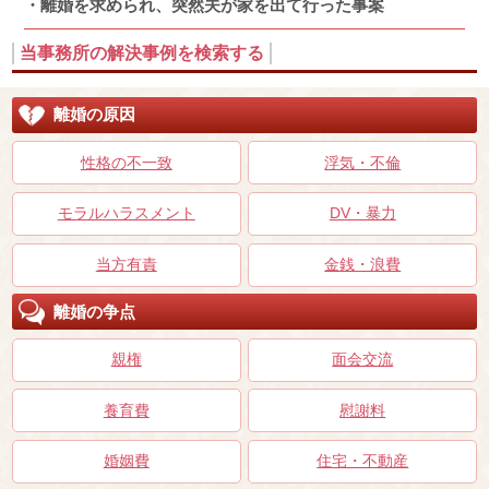
離婚を求められ、突然夫が家を出て行った事案
当事務所の解決事例を検索する
離婚の原因
性格の不一致
浮気・不倫
モラルハラスメント
DV・暴力
当方有責
金銭・浪費
離婚の争点
親権
面会交流
養育費
慰謝料
婚姻費
住宅・不動産