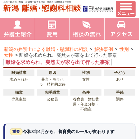
弁護士20名以上所属、新潟県下最大規模の一新総合法律事務所が運営
新潟の弁護士による離婚・慰謝料の相談
>
解決事例
>
性別
>
女性
>
離婚を求められ、突然夫が家を出て行った事案
離婚を求められ、突然夫が家を出て行った事案
離婚請求
原因
性別
子ども
求められた
暴言・モラハ
女性
あり
ラ・精神的虐待
職業
相手職業
条件
手続
専業主婦
公務員
養育費・婚姻費
調停
用・年金分割・
不動産
令和8年4月から、養育費のルールが変わります
重要